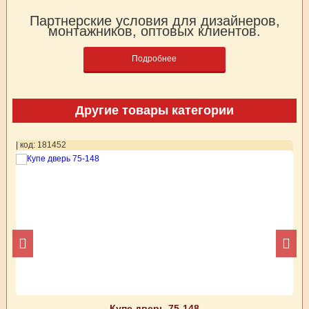
Партнерские условия для дизайнеров,
монтажников, оптовых клиентов.
Подробнее
Другие товары категории
| код: 181452
| 
Купе дверь 75-148