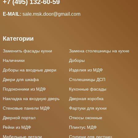
+7 (495) 132-60-59
E-MAIL:
sale.msk.door@gmail.com
Категории
Заменить фасады кухни
Замена столешницы на кухне
Наличники
Доборы
Доборы на входные двери
Изделия из МДФ
Двери для шкафа
Столешницы ДСП
Подоконники из МДФ
Кухонные фасады
Накладка на входную дверь
Дверная коробка
Стеновые панели МДФ
Фартуки для кухни
Дверной портал
Откосы оконные
Рейки из МДФ
Плинтус МДФ
Мебельные детали
Ступени для лестниц