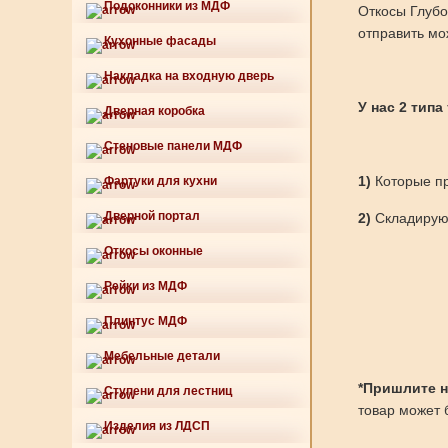
Подоконники из МДФ
Откосы Глубо
отправить мо
Кухонные фасады
Накладка на входную дверь
У нас 2 типа
Дверная коробка
Стеновые панели МДФ
1)
Которые пр
Фартуки для кухни
Дверной портал
2)
Складируют
Откосы оконные
Рейки из МДФ
Плинтус МДФ
Мебельные детали
*Пришлите нам
Ступени для лестниц
товар может б
Изделия из ЛДСП