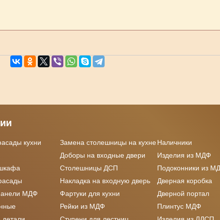
рии
фасады кухни
Замена столешницы на кухне
Наличники
Доборы на входные двери
Изделия из МДФ
 шкафа
Столешницы ДСП
Подоконники из М
фасады
Накладка на входную дверь
Дверная коробка
панели МДФ
Фартуки для кухни
Дверной портал
онные
Рейки из МДФ
Плинтус МДФ
 детали
Ступени для лестниц
Изделия из ЛДСП