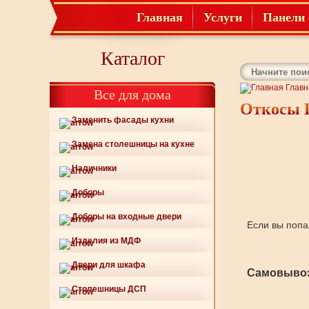
Главная
Услуги
Панели 
Каталог
Главн
Все для дома
Откосы 
Заменить фасады кухни
Замена столешницы на кухне
Наличники
Доборы
Доборы на входные двери
Если вы попа
Изделия из МДФ
Двери для шкафа
Самовывоз
Столешницы ДСП