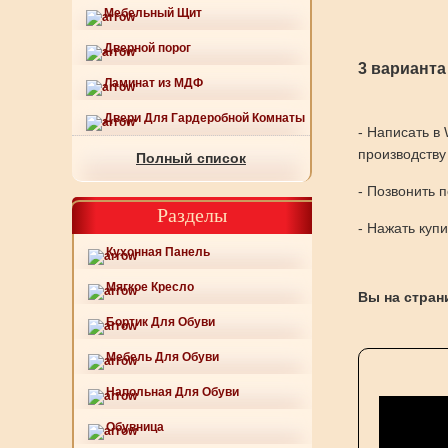
Мебельный Щит
Дверной порог
3 варианта
Ламинат из МДФ
Двери Для Гардеробной Комнаты
- Написать в
производству
Полный список
- Позвонить 
Разделы
- Нажать куп
Кухонная Панель
Мягкое Кресло
Вы на стран
Бортик Для Обуви
Мебель Для Обуви
Напольная Для Обуви
Обувница