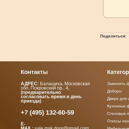
Поделиться:
Контакты
Катего
АДРЕС:
Балашиха, Московская
Заменить 
обл. Покровский пр., 4
,
Доборы
(предварительно
согласовать время и день
Двери для
приезда)
Кухонные 
+7 (495) 132-60-59
Стеновые 
Откосы ок
E-
MAIL:
sale.msk.door@gmail.com
Мебельные