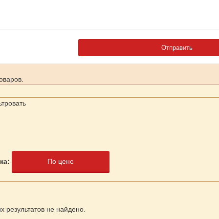
оваров.
ьтровать
ка:
По цене
 результатов не найдено.