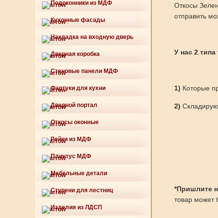
Подоконники из МДФ
Откосы Зелен
отправить мо
Кухонные фасады
Накладка на входную дверь
У нас 2 типа
Дверная коробка
Стеновые панели МДФ
1)
Которые пр
Фартуки для кухни
Дверной портал
2)
Складируют
Откосы оконные
Рейки из МДФ
Плинтус МДФ
Мебельные детали
*Пришлите нам
Ступени для лестниц
товар может б
Изделия из ЛДСП