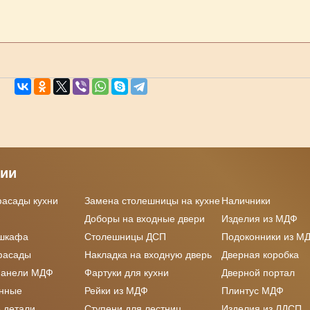
рии
фасады кухни
Замена столешницы на кухне
Наличники
Доборы на входные двери
Изделия из МДФ
 шкафа
Столешницы ДСП
Подоконники из М
фасады
Накладка на входную дверь
Дверная коробка
панели МДФ
Фартуки для кухни
Дверной портал
онные
Рейки из МДФ
Плинтус МДФ
 детали
Ступени для лестниц
Изделия из ЛДСП