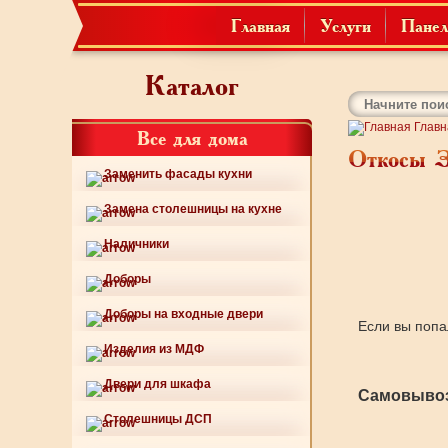
Главная
Услуги
Панел
Каталог
Главн
Все для дома
Откосы 
Заменить фасады кухни
Замена столешницы на кухне
Наличники
Доборы
Доборы на входные двери
Если вы попа
Изделия из МДФ
Двери для шкафа
Самовывоз
Столешницы ДСП