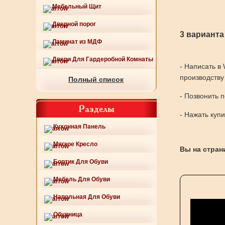
Мебельный Щит
Дверной порог
3 варианта
Ламинат из МДФ
Двери Для Гардеробной Комнаты
- Написать в
производству
Полный список
- Позвонить 
Разделы
- Нажать куп
Кухонная Панель
Мягкое Кресло
Вы на страни
Бортик Для Обуви
Мебель Для Обуви
Напольная Для Обуви
Обувница