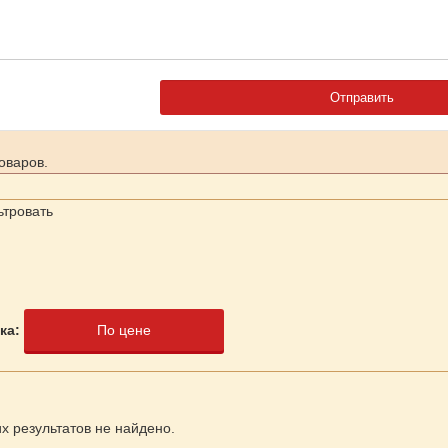
оваров.
ьтровать
ка:
По цене
 результатов не найдено.