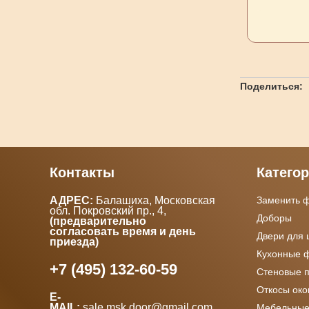
Поделиться:
Контакты
Катего
АДРЕС:
Балашиха, Московская
Заменить 
обл. Покровский пр., 4
,
Доборы
(предварительно
согласовать время и день
Двери для
приезда)
Кухонные 
+7 (495) 132-60-59
Стеновые 
Откосы ок
E-
MAIL:
sale.msk.door@gmail.com
Мебельные