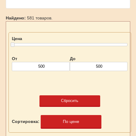
Найдено:
581 товаров.
Цена
От
До
Сбросить
Сортировка:
По цене