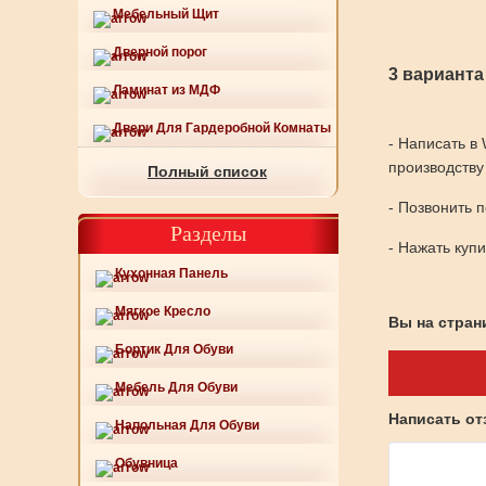
Мебельный Щит
Дверной порог
3 варианта
Ламинат из МДФ
Двери Для Гардеробной Комнаты
- Написать в
производству
Полный список
- Позвонить 
Разделы
- Нажать куп
Кухонная Панель
Мягкое Кресло
Вы на страни
Бортик Для Обуви
Мебель Для Обуви
Написать о
Напольная Для Обуви
Обувница