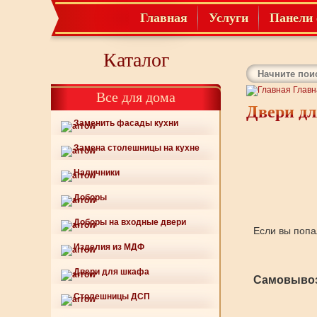
Главная
Услуги
Панели 
Каталог
Главн
Все для дома
Двери дл
Заменить фасады кухни
Замена столешницы на кухне
Наличники
Доборы
Доборы на входные двери
Если вы попа
Изделия из МДФ
Двери для шкафа
Самовывоз
Столешницы ДСП