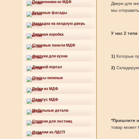
Подоконники из МДФ
Двери для ме
мы отправить
Кухонные фасады
Накладка на входную дверь
У нас 2 типа
Дверная коробка
Стеновые панели МДФ
1)
Которые пр
Фартуки для кухни
Дверной портал
2)
Складируют
Откосы оконные
Рейки из МДФ
Плинтус МДФ
Мебельные детали
*Пришлите нам
Ступени для лестниц
товар может б
Изделия из ЛДСП