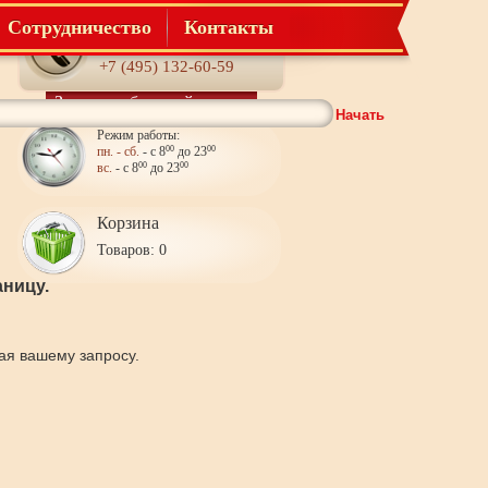
Сотрудничество
Контакты
Телефон:
+7 (495) 132-60-59
Заказать обратный звонок
Начать
Режим работы:
пн. - сб.
- с 8
00
до 23
00
вс.
- с 8
00
до 23
00
Корзина
Товаров: 0
ницу.
щая вашему запросу.