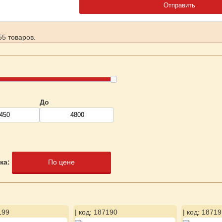
5 товаров.
До
ка:
По цене
199
| код: 187190
| код: 18719