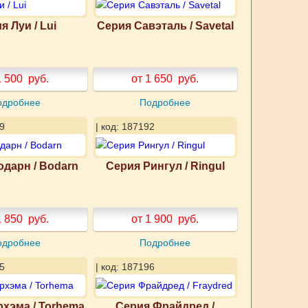
я Луи / Lui
Серия Савэталь / Savetal
1 500
руб.
от 1 650
руб.
одробнее
Подробнее
9
| код: 187192
одарн / Bodarn
Серия Рингул / Ringul
1 850
руб.
от 1 900
руб.
одробнее
Подробнее
5
| код: 187196
рхэма / Torhema
Серия Фрайдред /