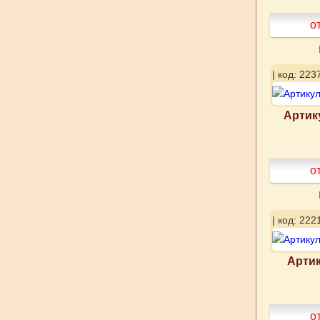
о
| код: 223
Артик
о
| код: 222
Артик
о