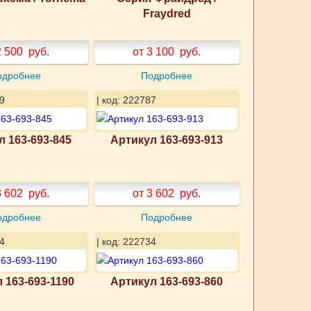
Fraydred
2 500
руб.
от 3 100
руб.
одробнее
Подробнее
9
| код: 222787
л 163-693-845
Артикул 163-693-913
3 602
руб.
от 3 602
руб.
одробнее
Подробнее
4
| код: 222734
 163-693-1190
Артикул 163-693-860