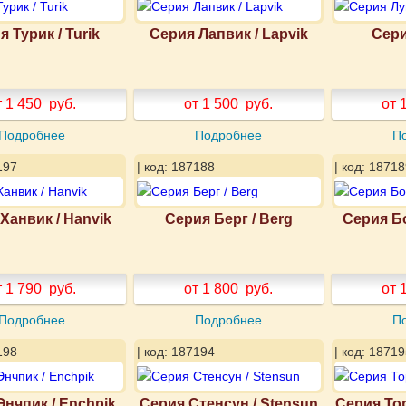
 Турик / Turik
Серия Лапвик / Lapvik
Сери
т 1 450
руб.
от 1 500
руб.
от 
Подробнее
Подробнее
П
197
| код: 187188
| код: 18718
Ханвик / Hanvik
Серия Берг / Berg
Серия Б
т 1 790
руб.
от 1 800
руб.
от 
Подробнее
Подробнее
П
198
| код: 187194
| код: 18719
Энчпик / Enchpik
Серия Стенсун / Stensun
Серия То