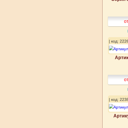
о
| код: 222
Артик
о
| код: 223
Артик