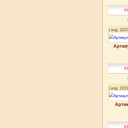
о
| код: 223
Артик
о
| код: 222
Артик
о