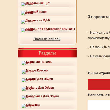
Мебельный Щит
Дверной порог
3 варианта
Ламинат из МДФ
Двери Для Гардеробной Комнаты
- Написать в
производству
Полный список
- Позвонить 
Разделы
- Нажать куп
Кухонная Панель
Мягкое Кресло
Вы на страни
Бортик Для Обуви
Мебель Для Обуви
Написать о
Напольная Для Обуви
Обувница