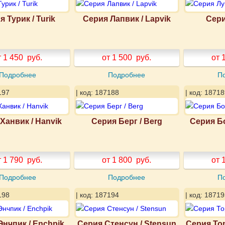
 Турик / Turik
Серия Лапвик / Lapvik
Сери
т 1 450
руб.
от 1 500
руб.
от 
Подробнее
Подробнее
П
197
| код: 187188
| код: 18718
Ханвик / Hanvik
Серия Берг / Berg
Серия Б
т 1 790
руб.
от 1 800
руб.
от 
Подробнее
Подробнее
П
198
| код: 187194
| код: 18719
Энчпик / Enchpik
Серия Стенсун / Stensun
Серия То