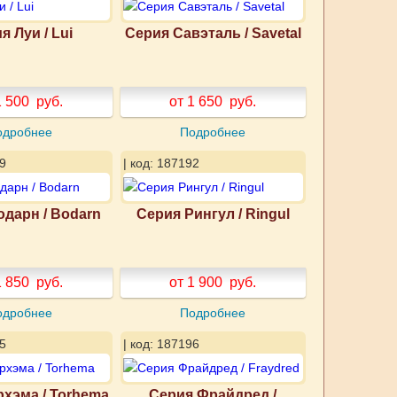
я Луи / Lui
Серия Савэталь / Savetal
1 500
руб.
от 1 650
руб.
одробнее
Подробнее
9
| код: 187192
одарн / Bodarn
Серия Рингул / Ringul
1 850
руб.
от 1 900
руб.
одробнее
Подробнее
5
| код: 187196
рхэма / Torhema
Серия Фрайдред /