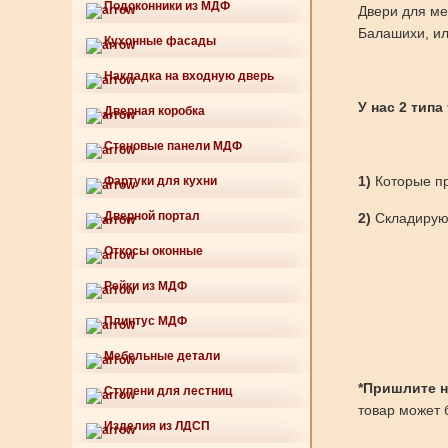
Подоконники из МДФ
Двери для ме
Балашихи, ил
Кухонные фасады
Накладка на входную дверь
У нас 2 типа
Дверная коробка
Стеновые панели МДФ
1)
Которые пр
Фартуки для кухни
Дверной портал
2)
Складируют
Откосы оконные
Рейки из МДФ
Плинтус МДФ
Мебельные детали
*Пришлите нам
Ступени для лестниц
товар может б
Изделия из ЛДСП