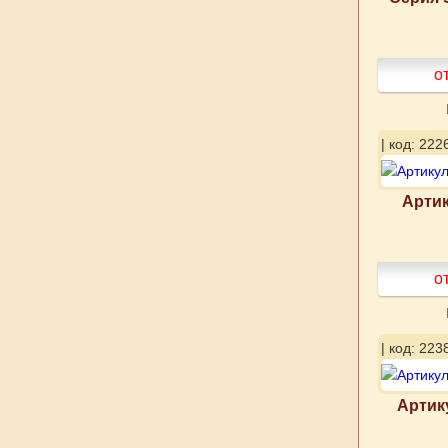
о
| код: 222
Артик
о
| код: 223
Артик