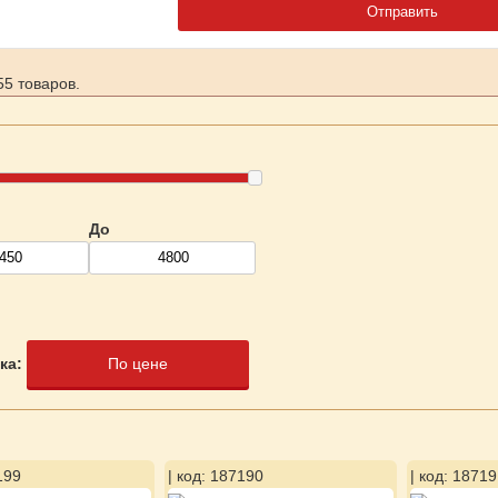
5 товаров.
До
ка:
По цене
199
| код: 187190
| код: 18719