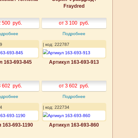
Fraydred
2 500
руб.
от 3 100
руб.
одробнее
Подробнее
9
| код: 222787
л 163-693-845
Артикул 163-693-913
3 602
руб.
от 3 602
руб.
одробнее
Подробнее
4
| код: 222734
 163-693-1190
Артикул 163-693-860