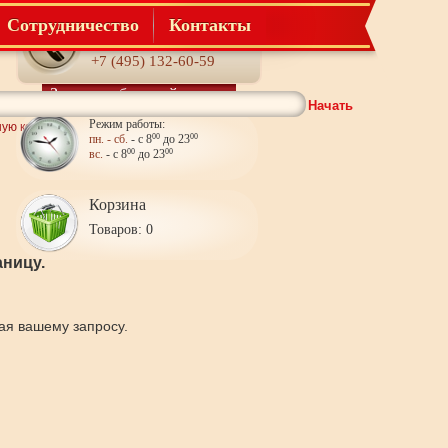
Сотрудничество
Контакты
Телефон:
+7 (495) 132-60-59
Заказать обратный звонок
Начать
Режим работы:
ную комнату
пн. - сб.
- с 8
00
до 23
00
вс.
- с 8
00
до 23
00
Корзина
Товаров: 0
ницу.
щая вашему запросу.