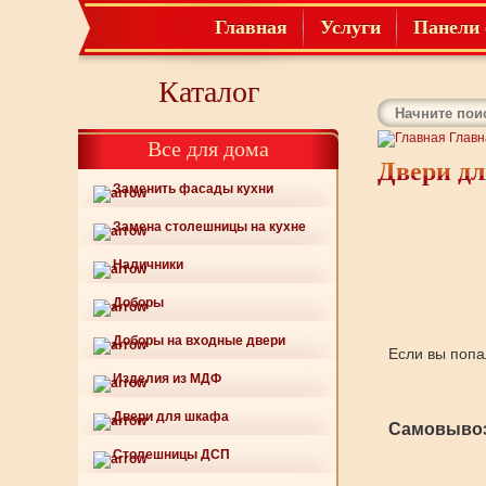
Главная
Услуги
Панели 
Каталог
Главн
Все для дома
Двери дл
Заменить фасады кухни
Замена столешницы на кухне
Наличники
Доборы
Доборы на входные двери
Если вы попа
Изделия из МДФ
Двери для шкафа
Самовывоз
Столешницы ДСП