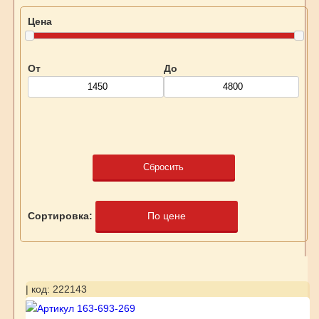
Цена
От
До
Сбросить
Сортировка:
По цене
| код: 222143