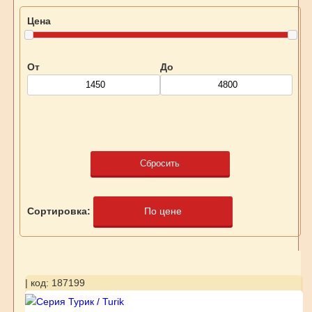
Цена
От
До
Сбросить
Сортировка:
По цене
| код: 187199