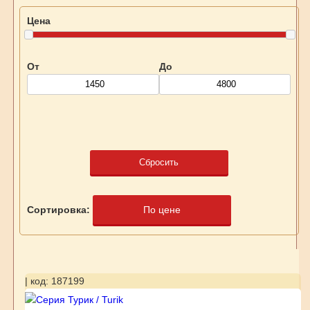
Цена
От
До
Сбросить
Сортировка:
По цене
| код: 187199