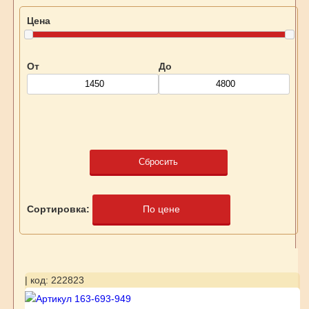
Цена
От
До
Сбросить
Сортировка:
По цене
| код: 222823