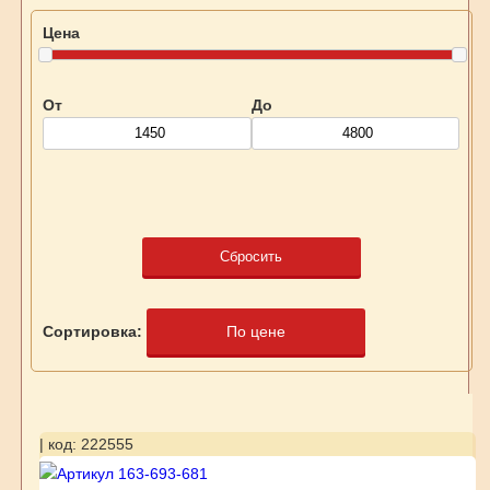
Цена
От
До
Сбросить
Сортировка:
По цене
| код: 222555