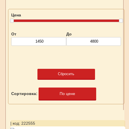
Цена
От
До
Сбросить
Сортировка:
По цене
| код: 222555