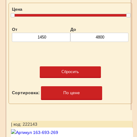
Цена
От
До
Сбросить
Сортировка:
По цене
| код: 222143