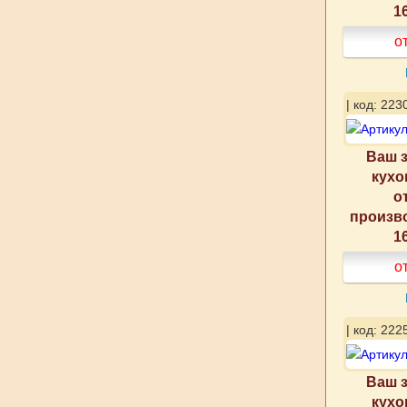
1
о
| код: 223
Ваш з
кухо
о
произв
1
о
| код: 222
Ваш з
кухо