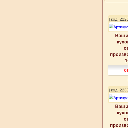
| код: 222
Ваш з
кухо
о
произв
1
о
| код: 223
Ваш з
кухо
о
произв