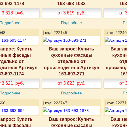
63-693-1478
163-693-1033
163
т 3 618
руб.
от 3 619
руб.
от 
Подробнее
Подробнее
П
048
| код: 222145
| код: 22240
апрос: Купить
Ваш запрос: Купить
Ваш за
нные фасады
кухонные фасады
кухон
тдельно от
отдельно от
отд
одителя Артикул
производителя Артикул
производ
63-693-1174
163-693-271
16
т 3 621
руб.
от 3 623
руб.
от 
Подробнее
Подробнее
П
566
| код: 223747
| код: 22271
апрос: Купить
Ваш запрос: Купить
Ваш за
нные фасады
кухонные фасады
кухон