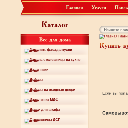
Главная
Услуги
Панел
Каталог
Главн
Все для дома
Купить к
Заменить фасады кухни
Замена столешницы на кухне
Наличники
Доборы
Доборы на входные двери
Если вы попа
Изделия из МДФ
Двери для шкафа
Самовывоз
Столешницы ДСП