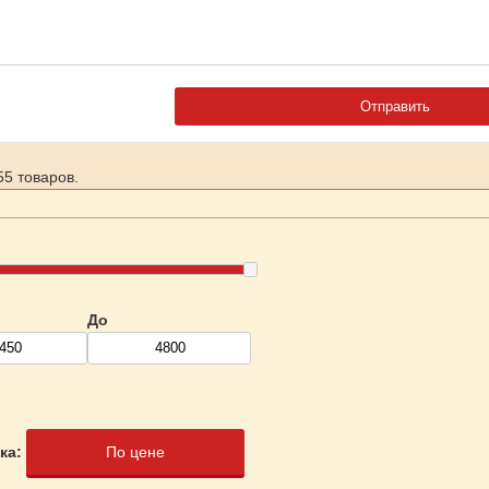
5 товаров.
До
ка:
По цене