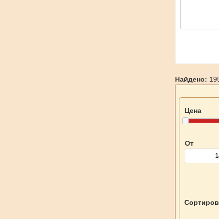
Найдено:
195
Цена
От
Сортиров