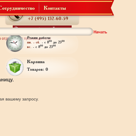
Сотрудничество
Контакты
Телефон:
+7 (495) 132-60-59
Заказать обратный звонок
Начать
Режим работы:
 отдельно от производителя
00
00
пн. - сб.
- с 8
до 23
00
00
вс.
- с 8
до 23
Корзина
Товаров: 0
ницу.
щая вашему запросу.