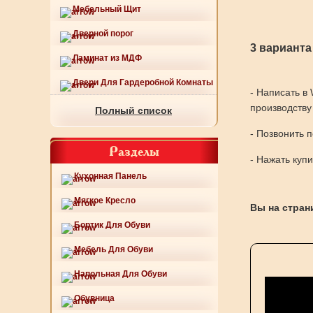
Мебельный Щит
Дверной порог
3 варианта
Ламинат из МДФ
Двери Для Гардеробной Комнаты
- Написать в
производству
Полный список
- Позвонить 
Разделы
- Нажать куп
Кухонная Панель
Мягкое Кресло
Вы на страни
Бортик Для Обуви
Мебель Для Обуви
Напольная Для Обуви
Обувница