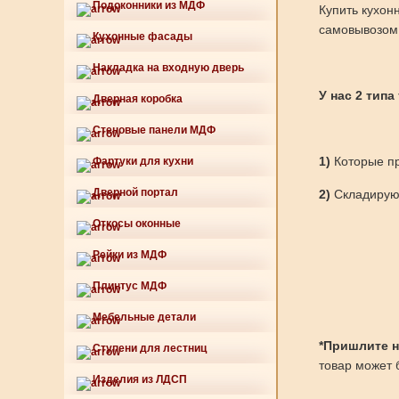
Подоконники из МДФ
Купить кухон
самовывозом 
Кухонные фасады
Накладка на входную дверь
У нас 2 типа
Дверная коробка
Стеновые панели МДФ
1)
Которые пр
Фартуки для кухни
Дверной портал
2)
Складируют
Откосы оконные
Рейки из МДФ
Плинтус МДФ
Мебельные детали
*Пришлите нам
Ступени для лестниц
товар может б
Изделия из ЛДСП