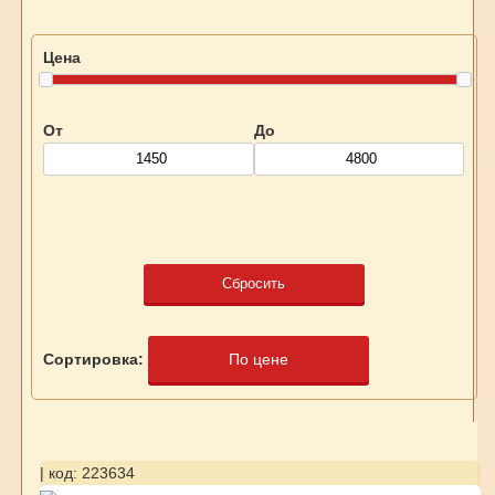
Цена
От
До
Сбросить
Сортировка:
По цене
| код: 223634