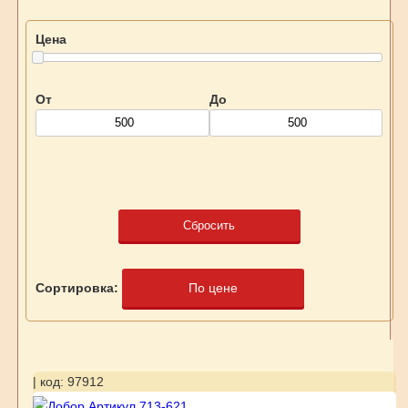
Цена
От
До
Сбросить
Сортировка:
По цене
| код: 97912