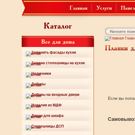
Главная
Услуги
Панел
Каталог
Главн
Все для дома
Планки д
Заменить фасады кухни
Замена столешницы на кухне
Наличники
Доборы
Доборы на входные двери
Если вы попа
Изделия из МДФ
Двери для шкафа
Самовывоз
Столешницы ДСП