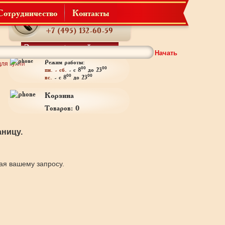
Сотрудничество
Контакты
Телефон:
+7 (495) 132-60-59
Заказать обратный звонок
Начать
Режим работы:
ля кухни
00
00
пн. - сб.
- с 8
до 23
00
00
вс.
- с 8
до 23
Корзина
Товаров: 0
ницу.
щая вашему запросу.