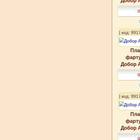
Добор А
о
| код: 991
Пла
фарту
Добор А
о
| код: 991
Пла
фарту
Добор А
о