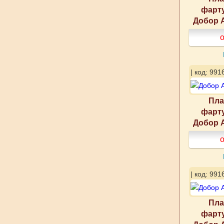
фарту
Добор А
о
| код: 991
Пла
фарту
Добор А
о
| код: 991
Пла
фарту