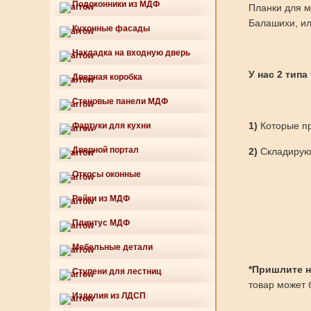
Подоконники из МДФ
Планки для м
Балашихи, ил
Кухонные фасады
Накладка на входную дверь
У нас 2 типа
Дверная коробка
Стеновые панели МДФ
1)
Которые пр
Фартуки для кухни
Дверной портал
2)
Складируют
Откосы оконные
Рейки из МДФ
Плинтус МДФ
Мебельные детали
*Пришлите нам
Ступени для лестниц
товар может б
Изделия из ЛДСП