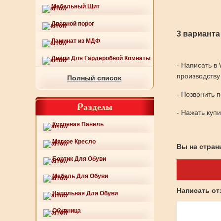
Мебельный Щит
Дверной порог
3 варианта
Ламинат из МДФ
Двери Для Гардеробной Комнаты
- Написать в
производству
Полный список
- Позвонить 
Разделы
- Нажать куп
Кухонная Панель
Мягкое Кресло
Вы на страни
Бортик Для Обуви
Мебель Для Обуви
Написать о
Напольная Для Обуви
Обувница