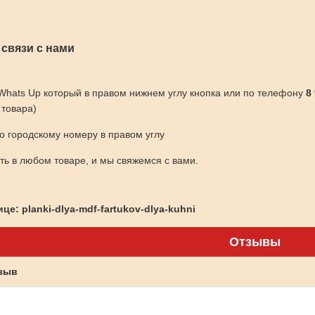
 связи с нами
 Whats Up который в правом нижнем углу кнопка или по телефону
8
 товара)
по городскому номеру в правом углу
ить в любом товаре, и мы свяжемся с вами.
це: planki-dlya-mdf-fartukov-dlya-kuhni
Отзывы
тзыв