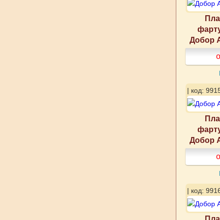
Пла
фарту
Добор А
о
| код: 991
Пла
фарту
Добор А
о
| код: 991
Пла