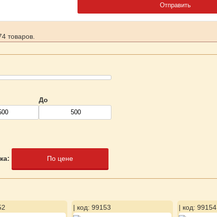
4 товаров.
До
ка:
По цене
52
| код: 99153
| код: 99154