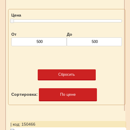
Цена
От
До
Сбросить
Сортировка:
По цене
| код: 150466