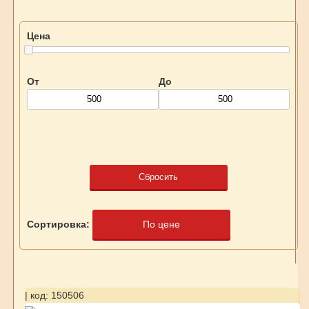
Цена
От
До
Сбросить
Сортировка:
По цене
| код: 150506