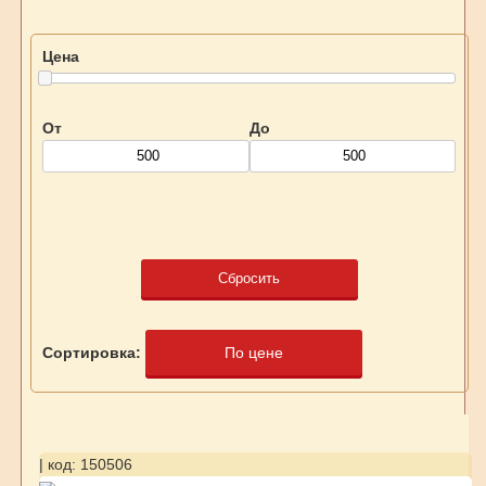
Цена
От
До
Сбросить
Сортировка:
По цене
| код: 150506