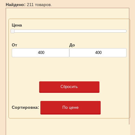
Найдено:
211 товаров.
Цена
От
До
Сбросить
Сортировка:
По цене