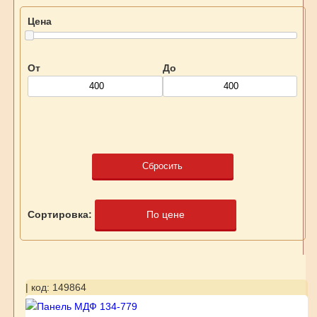
Цена
От
До
Сбросить
Сортировка:
По цене
| код: 149864