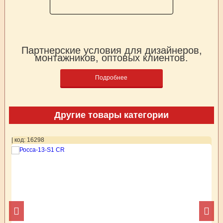
Партнерские условия для дизайнеров,
монтажников, оптовых клиентов.
Подробнее
Другие товары категории
| код: 16298
| 