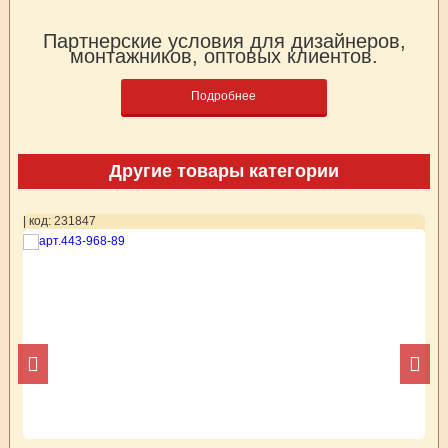
Партнерские условия для дизайнеров,
монтажников, оптовых клиентов.
Подробнее
Другие товары категории
| код: 231847
| 