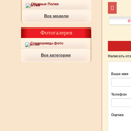
Обувные Полки
Все модели
от 500
руб.
от 500
руб.
о
Подробнее
Подробнее
Фотогалерея
Столешницы фото
Все категории
Написать от
Ваше имя
Телефон
Оценка