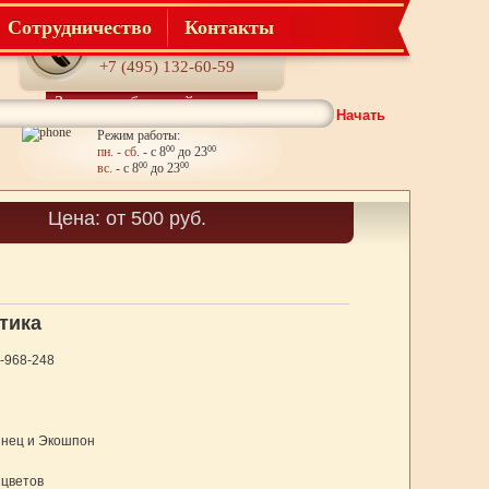
Сотрудничество
Контакты
Телефон:
+7 (495) 132-60-59
Заказать обратный звонок
Начать
Режим работы:
пн. - сб.
- с 8
00
до 23
00
вс.
- с 8
00
до 23
00
Корзина
Цена: от 500 руб.
Товаров: 0
тика
3-968-248
янец и Экошпон
 цветов