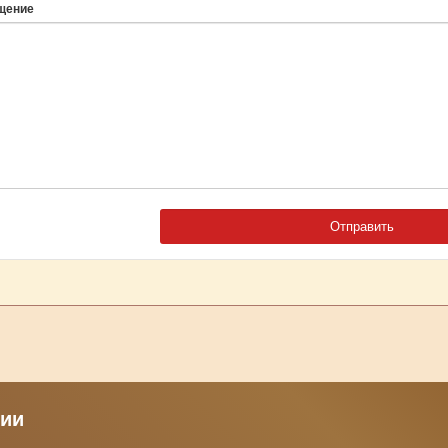
щение
рии