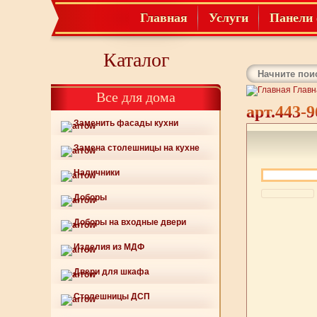
Главная
Услуги
Панели 
Каталог
Главн
Все для дома
арт.443-9
Заменить фасады кухни
Замена столешницы на кухне
Наличники
Доборы
Доборы на входные двери
Изделия из МДФ
Двери для шкафа
Столешницы ДСП