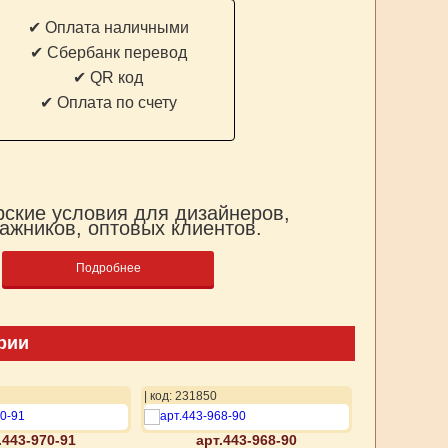
✔ Оплата наличными
✔ Cбербанк перевод
✔ QR код
✔ Оплата по счету
ские условия для дизайнеров,
ажников, оптовых клиентов.
Подробнее
рии
| код: 231850
| код: 231851
.443-970-91
арт.443-968-90
арт.