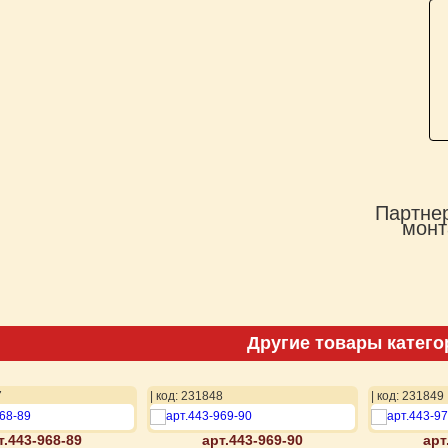
Партнер
монт
Другие товары катего
7
| код: 231848
| код: 231849
т.443-968-89
арт.443-969-90
арт