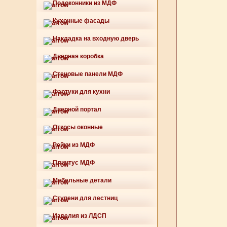
Подоконники из МДФ
Кухонные фасады
Накладка на входную дверь
Дверная коробка
Стеновые панели МДФ
Фартуки для кухни
Дверной портал
Откосы оконные
Рейки из МДФ
Плинтус МДФ
Мебельные детали
Ступени для лестниц
Изделия из ЛДСП