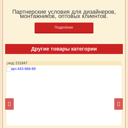
Партнерские условия для дизайнеров,
монтажников, оптовых клиентов.
Подробнее
Другие товары категории
| код: 231847
| 