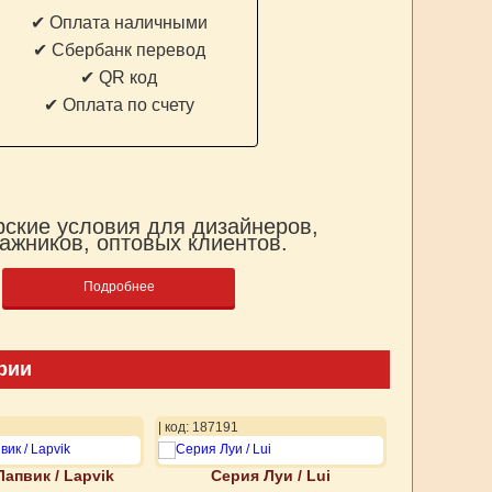
✔ Оплата наличными
✔ Cбербанк перевод
✔ QR код
✔ Оплата по счету
ские условия для дизайнеров,
ажников, оптовых клиентов.
Подробнее
рии
| код: 187191
| код: 187192
апвик / Lapvik
Серия Луи / Lui
Серия Р