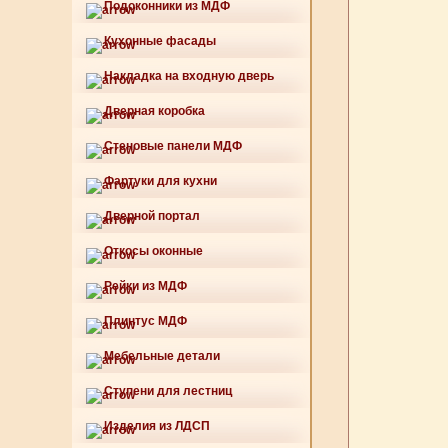
Подоконники из МДФ
Кухонные фасады
Накладка на входную дверь
Дверная коробка
Стеновые панели МДФ
Фартуки для кухни
Дверной портал
Откосы оконные
Рейки из МДФ
Плинтус МДФ
Мебельные детали
Ступени для лестниц
Изделия из ЛДСП