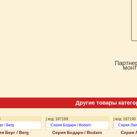
Партнер
монт
Другие товары катего
8
| код: 187189
| код: 187190
я Берг / Berg
Серия Бодарн / Bodarn
Серия Л