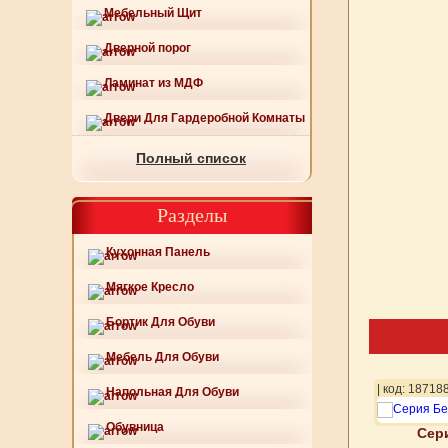
Мебельный Щит
Дверной порог
Ламинат из МДФ
Двери Для Гардеробной Комнаты
Полный список
Разделы
Кухонная Панель
Мягкое Кресло
Бортик Для Обуви
Мебель Для Обуви
81
| код: 221982
| код: 18718
Напольная Для Обуви
Обувница
кул 163-693-107
Артикул 163-693-108
Сери