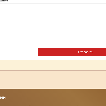
щение
рии