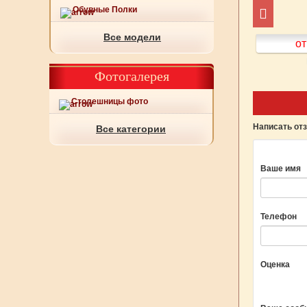
Обувные Полки
Все модели
т 4 477
руб.
от 4 311
руб.
от
Подробнее
Подробнее
Фотогалерея
Столешницы фото
Написать от
Все категории
Ваше имя
Телефон
Оценка