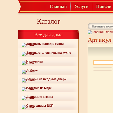
Главная
Услуги
Панели 
Каталог
Главн
Все для дома
Артикул 
Заменить фасады кухни
Замена столешницы на кухне
Наличники
Доборы
Доборы на входные двери
Изделия из МДФ
Двери для шкафа
Столешницы ДСП