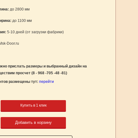
лина:
до 2800 мм
ирина:
до 1100 мм
ния:
5-10 дней (от загрузки фабрики)
sk-Door.ru
.
ужно прислать размеры и выбранный дизайн на
ствим просчет (8 - 968 -705 -48 -81)
нтов размещены тут:
перейти
Купить в 1 клик
Добавить в корзину