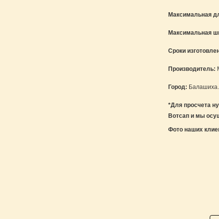
Максимальная д
Максимальная ш
Сроки изготовле
Производитель:
M
Город:
Балашиха
*Для просчета н
Вотсап и мы осуще
Фото наших клие