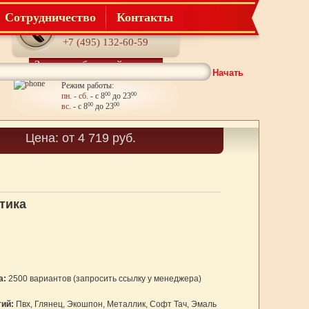
Сотрудничество
Контакты
Телефон:
+7 (495) 132-60-59
Заказать обратный звонок
Начать
Режим работы:
пн. - сб.
- с 8
00
до 23
00
вс.
- с 8
00
до 23
00
Корзина
Цена: от 4 719 руб.
Товаров: 0
тика
а:
2500 вариантов (запросить ссылку у менеджера)
ий:
Пвх, Глянец, Экошпон, Металлик, Софт Тач, Эмаль