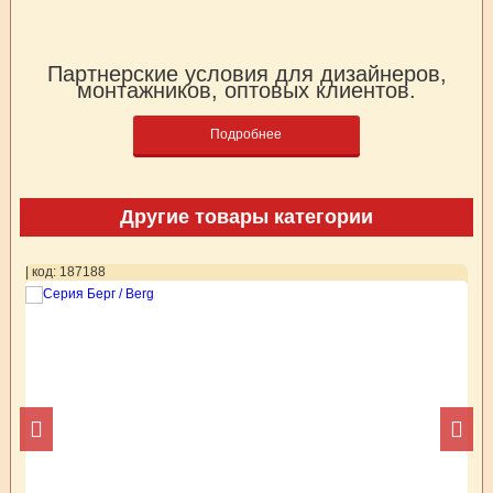
Партнерские условия для дизайнеров,
монтажников, оптовых клиентов.
Подробнее
Другие товары категории
| код: 187188
| 