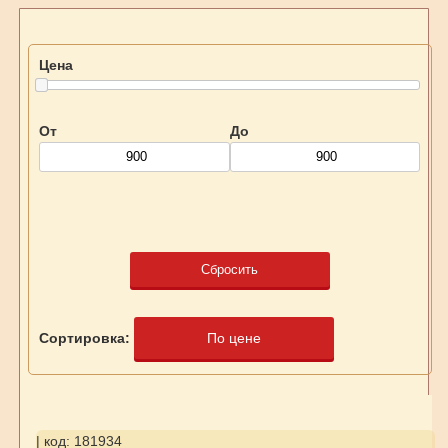
Цена
От
До
Сбросить
Сортировка:
По цене
| код: 181934