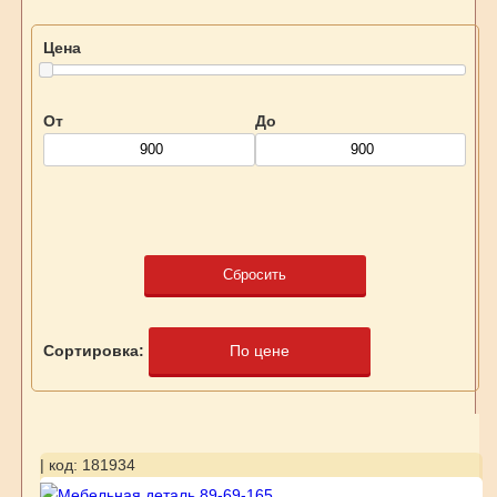
Цена
От
До
Сбросить
Сортировка:
По цене
| код: 181934