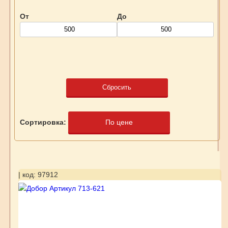
От
До
Сбросить
Сортировка:
По цене
| код: 97912