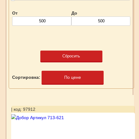
От
До
Сбросить
Сортировка:
По цене
| код: 97912