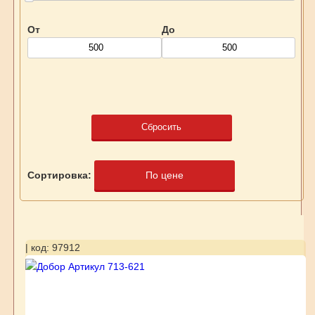
От
До
Сбросить
Сортировка:
По цене
| код: 97912