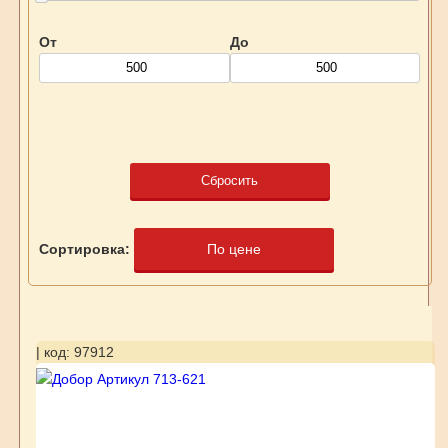
От
До
Сбросить
Сортировка:
По цене
| код: 97912