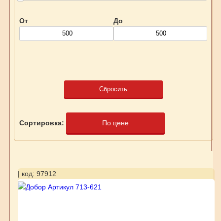
От
До
Сбросить
Сортировка:
По цене
| код: 97912