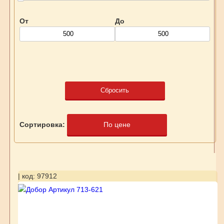
От
До
Сбросить
Сортировка:
По цене
| код: 97912