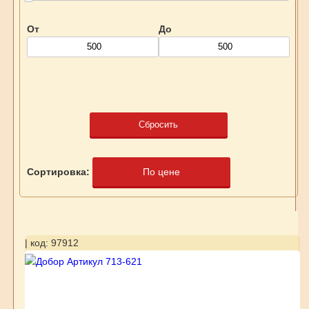
От
До
Сбросить
Сортировка:
По цене
| код: 97912