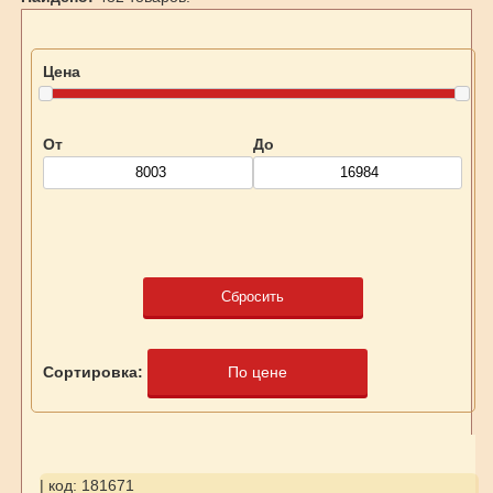
Цена
От
До
Сбросить
Сортировка:
По цене
| код: 181671