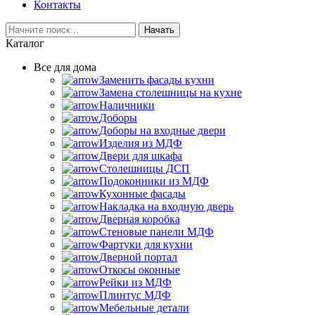
Контакты
Начать
Каталог
Все для дома
Заменить фасады кухни
Замена столешницы на кухне
Наличники
Доборы
Доборы на входные двери
Изделия из МДФ
Двери для шкафа
Столешницы ДСП
Подоконники из МДФ
Кухонные фасады
Накладка на входную дверь
Дверная коробка
Стеновые панели МДФ
Фартуки для кухни
Дверной портал
Откосы оконные
Рейки из МДФ
Плинтус МДФ
Мебельные детали