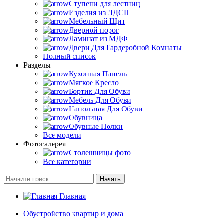
Ступени для лестниц
Изделия из ЛДСП
Мебельный Щит
Дверной порог
Ламинат из МДФ
Двери Для Гардеробной Комнаты
Полный список
Разделы
Кухонная Панель
Мягкое Кресло
Бортик Для Обуви
Мебель Для Обуви
Напольная Для Обуви
Обувница
Обувные Полки
Все модели
Фотогалерея
Столешницы фото
Все категории
Начать
Главная
Обустройство квартир и дома