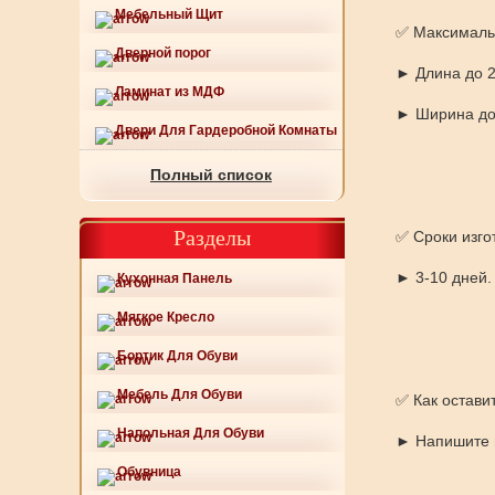
Мебельный Щит
✅ Максималь
Дверной порог
► Длина до 
Ламинат из МДФ
► Ширина до
Двери Для Гардеробной Комнаты
Полный список
Разделы
✅ Сроки изго
► 3-10 дней. 
Кухонная Панель
Мягкое Кресло
Бортик Для Обуви
Мебель Для Обуви
✅ Как оставит
Напольная Для Обуви
► Напишите н
Обувница