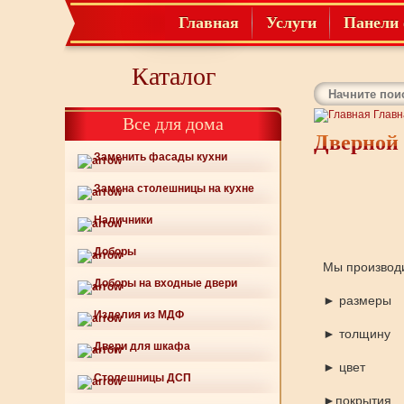
Главная
Услуги
Панели 
Каталог
Главн
Все для дома
Дверной 
Заменить фасады кухни
Замена столешницы на кухне
Наличники
Доборы
Мы производи
Доборы на входные двери
► размеры
Изделия из МДФ
► толщину
Двери для шкафа
► цвет
Столешницы ДСП
►покрытия