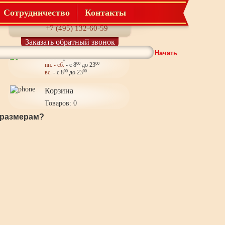
Сотрудничество
Контакты
Телефон:
+7 (495) 132-60-59
Заказать обратный звонок
Начать
Режим работы:
пн. - сб.
- с 8
00
до 23
00
вс.
- с 8
00
до 23
00
Корзина
Товаров: 0
 размерам?