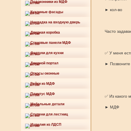
Подоконники из МДФ
► кол-во
Кухонные фасады
Накладка на входную дверь
Часто задава
Дверная коробка
Стеновые панели МДФ
✅ У меня ест
Фартуки для кухни
Дверной портал
► Позвоните 
Откосы оконные
Рейки из МДФ
Плинтус МДФ
✅ Из какого 
Мебельные детали
► МДФ
Ступени для лестниц
Изделия из ЛДСП