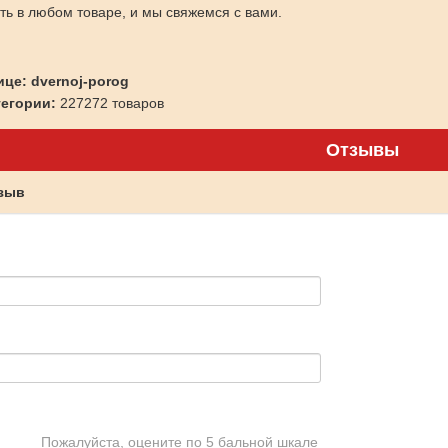
ить в любом товаре, и мы свяжемся с вами.
ице: dvernoj-porog
тегории:
227272 товаров
Отзывы
тзыв
Пожалуйста, оцените по 5 бальной шкале