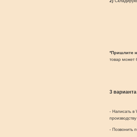
2)
Складируют
*Пришлите нам
товар может б
3 варианта
- Написать в
производству
- Позвонить 