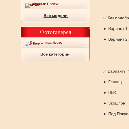
Обувные Полки
Все модели
✅ Как подобр
► Вариант 1.
Фотогалерея
► Вариант 2.
Столешницы фото
Все категории
✅ Варианты 
► Глянец
► ПВХ
► Экошпон
► Под Покрас