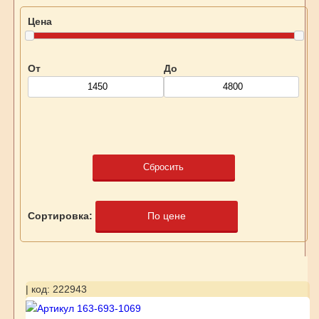
Цена
От
До
Сбросить
Сортировка:
По цене
| код: 222943