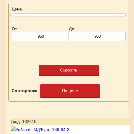
Цена
От
До
Сбросить
Сортировка:
По цене
| код: 182618