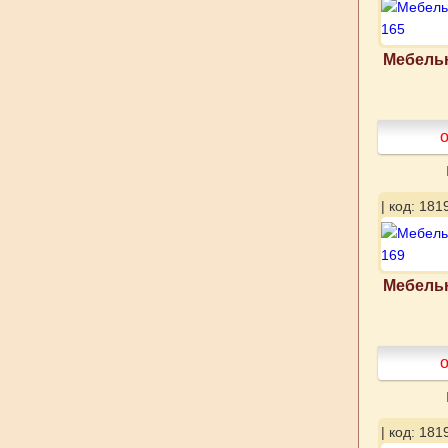
Мебельн
о
| код: 181
Мебельн
о
| код: 181