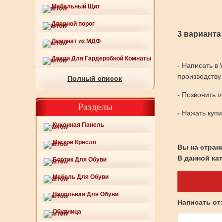
Мебельный Щит
Дверной порог
3 варианта
Ламинат из МДФ
Двери Для Гардеробной Комнаты
- Написать в
производству
Полный список
- Позвонить 
Разделы
- Нажать куп
Кухонная Панель
Мягкое Кресло
Вы на страни
В данной ка
Бортик Для Обуви
Мебель Для Обуви
Напольная Для Обуви
Написать о
Обувница