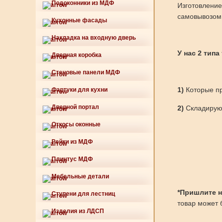
Подоконники из МДФ
Изготовление
самовывозом 
Кухонные фасады
Накладка на входную дверь
У нас 2 типа
Дверная коробка
Стеновые панели МДФ
1)
Которые пр
Фартуки для кухни
Дверной портал
2)
Складируют
Откосы оконные
Рейки из МДФ
Плинтус МДФ
Мебельные детали
*Пришлите нам
Ступени для лестниц
товар может б
Изделия из ЛДСП