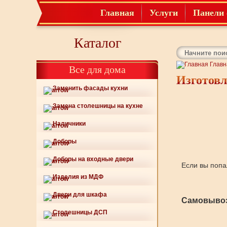
Главная
Услуги
Панели 
Каталог
Главн
Все для дома
Изготов
Заменить фасады кухни
Замена столешницы на кухне
Наличники
Доборы
Доборы на входные двери
Если вы попа
Изделия из МДФ
Двери для шкафа
Самовывоз
Столешницы ДСП