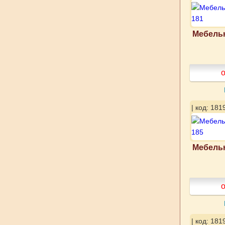
Мебельн
о
| код: 181
Мебельн
о
| код: 181