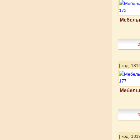
Мебельн
о
| код: 181
Мебельн
о
| код: 181