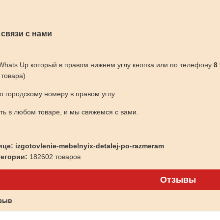
 связи с нами
 Whats Up который в правом нижнем углу кнопка или по телефону
8
 товара)
по городскому номеру в правом углу
ить в любом товаре, и мы свяжемся с вами.
це: izgotovlenie-mebelnyix-detalej-po-razmeram
тегории:
182602 товаров
Отзывы
тзыв