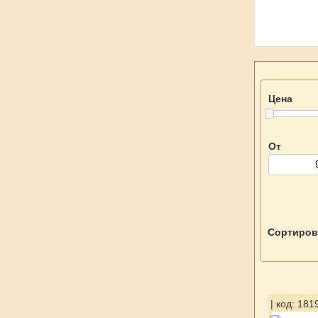
Цена
От
Сортиров
| код: 181