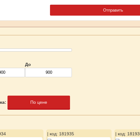
До
ка:
По цене
934
| код: 181935
| код: 18193