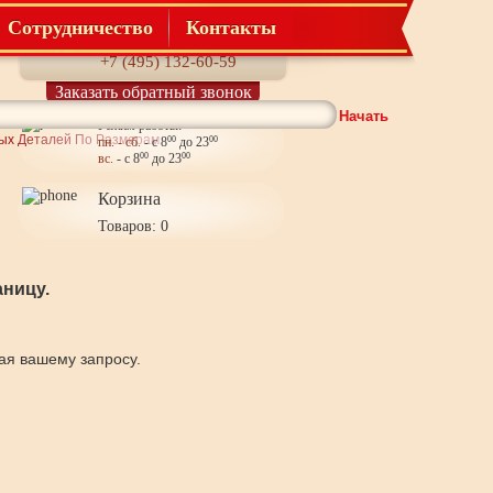
Сотрудничество
Контакты
Телефон:
+7 (495) 132-60-59
Заказать обратный звонок
Начать
Режим работы:
ых Деталей По Размерам
пн. - сб.
- с 8
00
до 23
00
вс.
- с 8
00
до 23
00
Корзина
Товаров: 0
ницу.
щая вашему запросу.