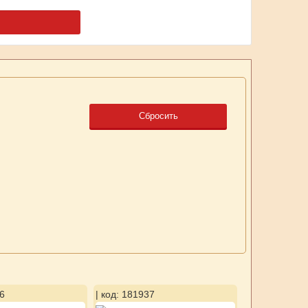
Сбросить
6
| код: 181937