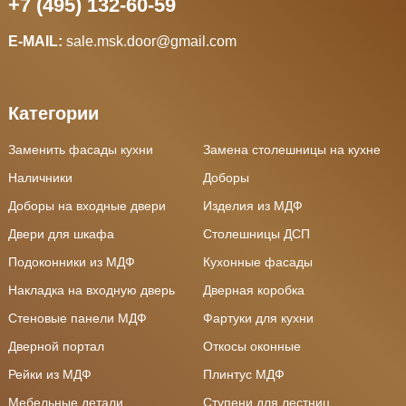
+7 (495) 132-60-59
E-MAIL:
sale.msk.door@gmail.com
Категории
Заменить фасады кухни
Замена столешницы на кухне
Наличники
Доборы
Доборы на входные двери
Изделия из МДФ
Двери для шкафа
Столешницы ДСП
Подоконники из МДФ
Кухонные фасады
Накладка на входную дверь
Дверная коробка
Стеновые панели МДФ
Фартуки для кухни
Дверной портал
Откосы оконные
Рейки из МДФ
Плинтус МДФ
Мебельные детали
Ступени для лестниц