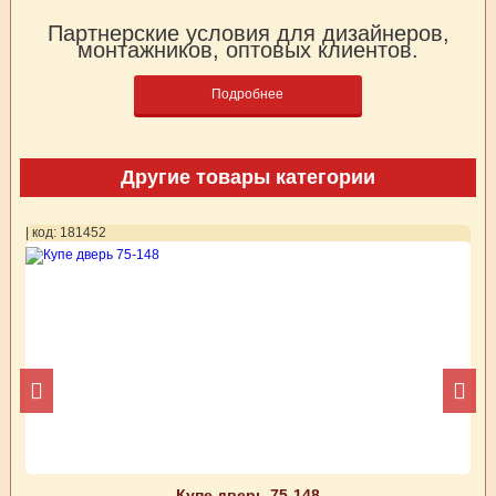
Партнерские условия для дизайнеров,
монтажников, оптовых клиентов.
Подробнее
Другие товары категории
| код: 181452
| 
Купе дверь 75-148