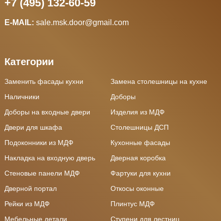
+7 (495) 132-60-59
E-MAIL:
sale.msk.door@gmail.com
Категории
Заменить фасады кухни
Замена столешницы на кухне
Наличники
Доборы
Доборы на входные двери
Изделия из МДФ
Двери для шкафа
Столешницы ДСП
Подоконники из МДФ
Кухонные фасады
Накладка на входную дверь
Дверная коробка
Стеновые панели МДФ
Фартуки для кухни
Дверной портал
Откосы оконные
Рейки из МДФ
Плинтус МДФ
Мебельные детали
Ступени для лестниц