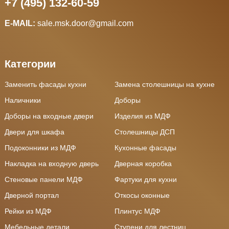
+7 (495) 132-60-59
E-MAIL:
sale.msk.door@gmail.com
Категории
Заменить фасады кухни
Замена столешницы на кухне
Наличники
Доборы
Доборы на входные двери
Изделия из МДФ
Двери для шкафа
Столешницы ДСП
Подоконники из МДФ
Кухонные фасады
Накладка на входную дверь
Дверная коробка
Стеновые панели МДФ
Фартуки для кухни
Дверной портал
Откосы оконные
Рейки из МДФ
Плинтус МДФ
Мебельные детали
Ступени для лестниц