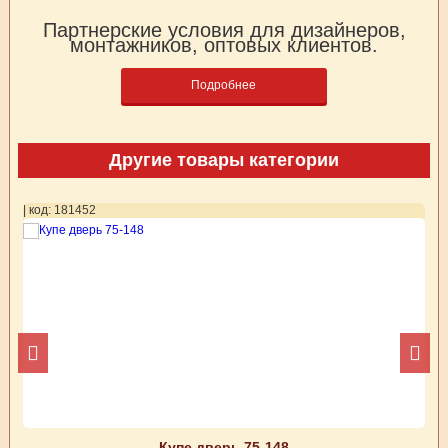
Партнерские условия для дизайнеров,
монтажников, оптовых клиентов.
Подробнее
Другие товары категории
| код: 181452
| 
Купе дверь 75-148