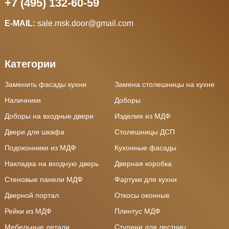
+7 (495) 132-60-59
E-MAIL:
sale.msk.door@gmail.com
Категории
Заменить фасады кухни
Замена столешницы на кухне
Наличники
Доборы
Доборы на входные двери
Изделия из МДФ
Двери для шкафа
Столешницы ДСП
Подоконники из МДФ
Кухонные фасады
Накладка на входную дверь
Дверная коробка
Стеновые панели МДФ
Фартуки для кухни
Дверной портал
Откосы оконные
Рейки из МДФ
Плинтус МДФ
Мебельные детали
Ступени для лестниц