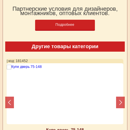
Партнерские условия для дизайнеров,
монтажников, оптовых клиентов.
Подробнее
Другие товары категории
| код: 181452
| 
Купе дверь 75-148