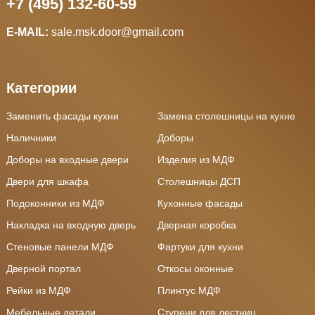
+7 (495) 132-60-59
E-MAIL:
sale.msk.door@gmail.com
Категории
Заменить фасады кухни
Замена столешницы на кухне
Наличники
Доборы
Доборы на входные двери
Изделия из МДФ
Двери для шкафа
Столешницы ДСП
Подоконники из МДФ
Кухонные фасады
Накладка на входную дверь
Дверная коробка
Стеновые панели МДФ
Фартуки для кухни
Дверной портал
Откосы оконные
Рейки из МДФ
Плинтус МДФ
Мебельные детали
Ступени для лестниц