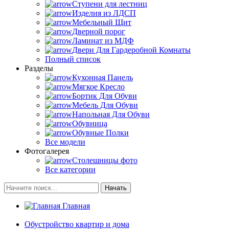
Ступени для лестниц
Изделия из ЛДСП
Мебельный Щит
Дверной порог
Ламинат из МДФ
Двери Для Гардеробной Комнаты
Полный список
Разделы
Кухонная Панель
Мягкое Кресло
Бортик Для Обуви
Мебель Для Обуви
Напольная Для Обуви
Обувница
Обувные Полки
Все модели
Фотогалерея
Столешницы фото
Все категории
Начать
Главная
Обустройство квартир и дома