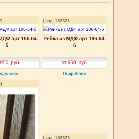
0
| код: 182621
МДФ арт 186-64-
Рейка из МДФ арт 186-64-
5
6
 950
руб.
от 950
руб.
одробнее
Подробнее
4
| код: 182625