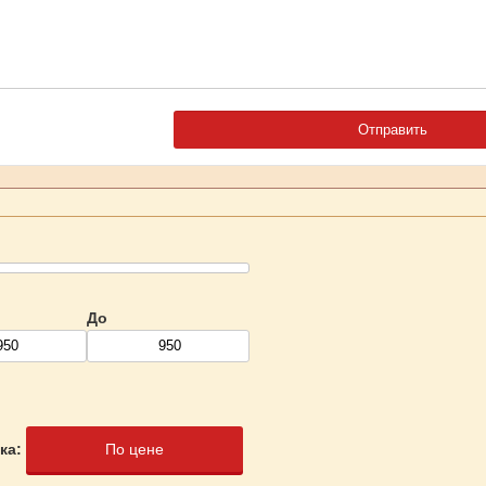
До
ка:
По цене