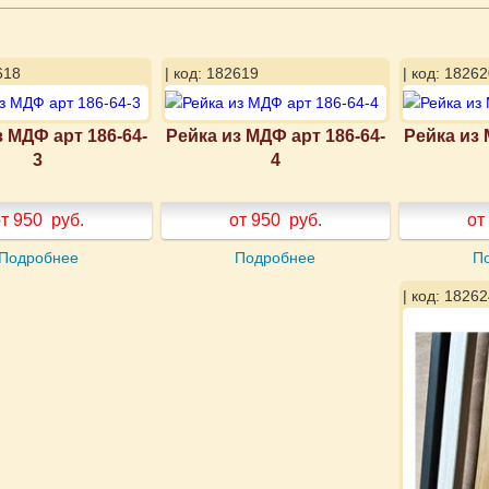
618
| код: 182619
| код: 18262
з МДФ арт 186-64-
Рейка из МДФ арт 186-64-
Рейка из 
3
4
т 950
руб.
от 950
руб.
от
Подробнее
Подробнее
П
| код: 18262