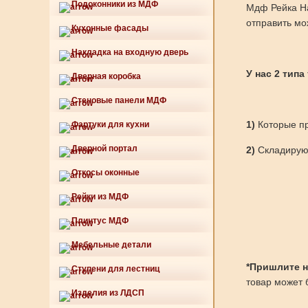
Подоконники из МДФ
Мдф Рейка На
отправить мо
Кухонные фасады
Накладка на входную дверь
У нас 2 типа
Дверная коробка
Стеновые панели МДФ
1)
Которые пр
Фартуки для кухни
Дверной портал
2)
Складируют
Откосы оконные
Рейки из МДФ
Плинтус МДФ
Мебельные детали
*Пришлите нам
Ступени для лестниц
товар может б
Изделия из ЛДСП