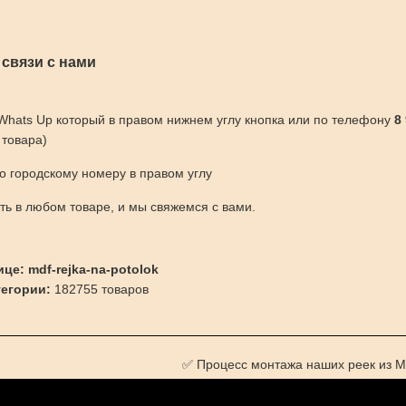
 связи с нами
 Whats Up который в правом нижнем углу кнопка или по телефону
8
 товара)
по городскому номеру в правом углу
ить в любом товаре, и мы свяжемся с вами.
це: mdf-rejka-na-potolok
тегории:
182755 товаров
✅ Процесс монтажа наших реек из М