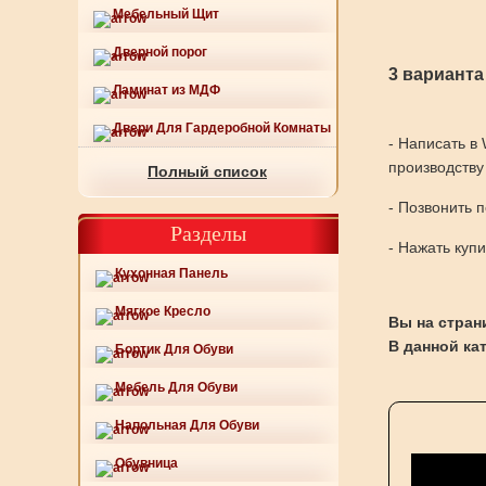
Мебельный Щит
Дверной порог
3 варианта
Ламинат из МДФ
Двери Для Гардеробной Комнаты
- Написать в
производству
Полный список
- Позвонить 
Разделы
- Нажать куп
Кухонная Панель
Мягкое Кресло
Вы на страни
В данной ка
Бортик Для Обуви
Мебель Для Обуви
Напольная Для Обуви
Обувница