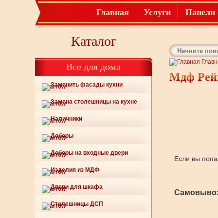
Главная
Услуги
Панели 
Каталог
Главн
Все для дома
Мдф Рей
Заменить фасады кухни
Замена столешницы на кухне
Наличники
Доборы
Доборы на входные двери
Если вы попа
Изделия из МДФ
Двери для шкафа
Самовывоз
Столешницы ДСП